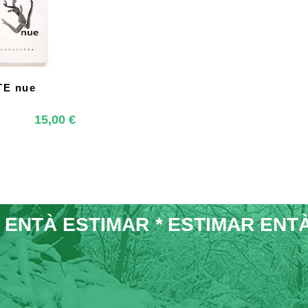
TE nue
HOP
15,00
€
 ENTÀ ESTIMAR
*
ESTIMAR ENT