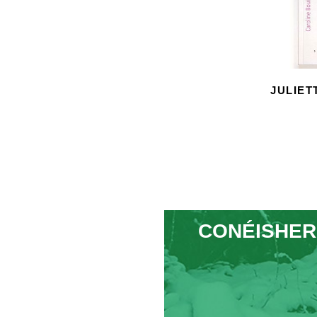
JULIET
S
CONÉISHER