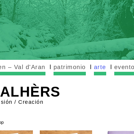
n – Val d'Aran
patrimonio
arte
event
NALHÈRS
isión / Creación
op