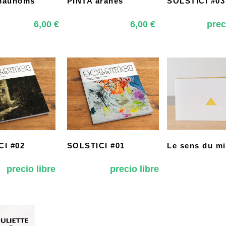
maunòms
PINTA aranés
SOLSTICI #03
6,00
€
6,00
€
prec
CI #02
SOLSTICI #01
Le sens du mi
precio libre
precio libre