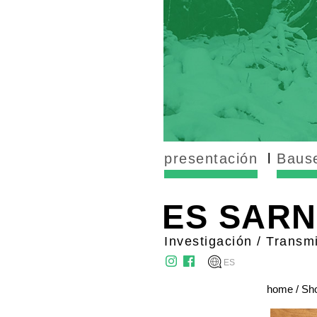
presentación
Bause
ES SAR
Investigación / Transm
ES
home
/ Sh