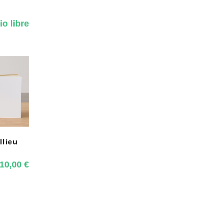
io libre
llieu
10,00
€