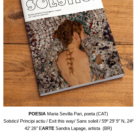
POESIA
Maria Sevilla Pari, poeta (CAT)
Solstici/ Principi actiu / Exit this way/ Sans soleil / 59º 29’ 9’’ N, 24º
42’ 26’’ E
ARTE
Sandra Lapage, artista (BR)