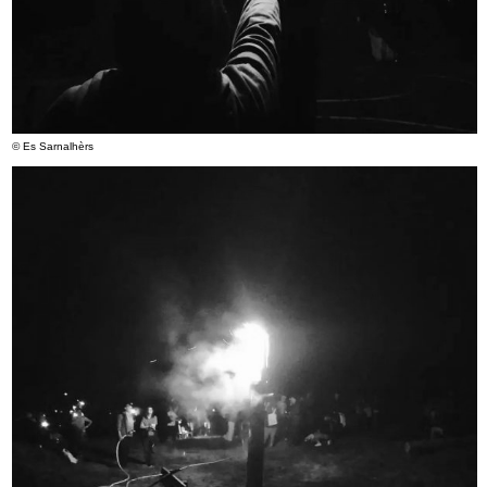
© Es Sarnalhèrs