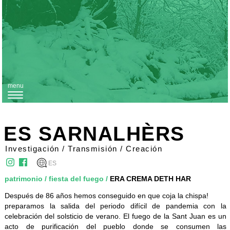
menu
T
o
g
ES SARNALHÈRS
g
Investigación / Transmisión / Creación
l
ES
e
patrimonio
/
fiesta del fuego
/
ERA CREMA DETH HAR
n
Después de 86 años hemos conseguido en que coja la chispa!
a
preparamos la salida del periodo difícil de pandemia con la
v
celebración del solsticio de verano. El fuego de la Sant Juan es un
i
acto de purificación del pueblo donde se consumen las