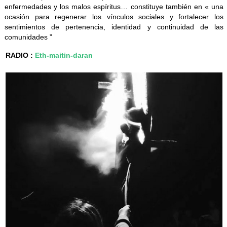
enfermedades y los malos espíritus… constituye también en « una
g
ocasión para regenerar los vínculos sociales y fortalecer los
a
sentimientos de pertenencia, identidad y continuidad de las
comunidades ”
t
i
RADIO :
Eth-maitin-daran
o
n