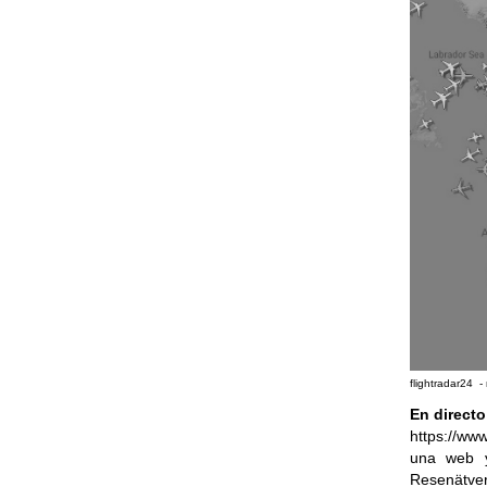
flightradar24 
En directo
https://www
una web y
Resenätver