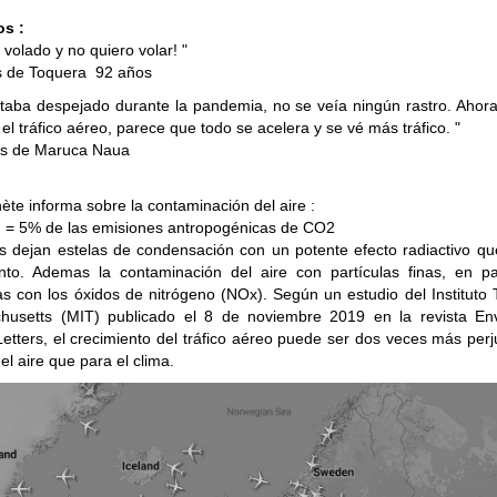
os :
volado y no quiero volar! "
s de Toquera 92 años
estaba despejado durante la pandemia, no se veía ningún rastro. Ahor
l tráfico aéreo, parece que todo se acelera y se vé más tráfico. "
es de Maruca Naua
nète
informa sobre la contaminación del aire :
n = 5% de las emisiones antropogénicas de CO2
s dejan estelas de condensación con un potente efecto radiactivo qu
nto. Ademas la contaminación del aire con partículas finas, en par
as con los óxidos de nitrógeno (NOx). Según un estudio del Instituto 
husetts (MIT) publicado el 8 de noviembre 2019 en la revista Env
etters, el crecimiento del tráfico aéreo puede ser dos veces más perju
del aire que para el clima.