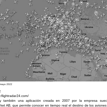
- mayo 2022
:
.flightradar24.com/
 también una aplicación creada en 2007 por la empresa sue
ket AB, que permite conocer en tiempo real el destino de los avione