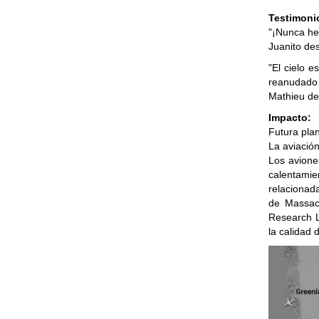
Testimoni
"¡Nunca he 
Juanito de
"El cielo 
reanudado e
Mathieu d
Impacto:
Futura pla
La aviació
Los avione
calentamie
relacionad
de Massac
Research L
la calidad 