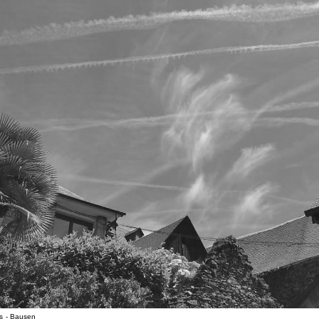
s
- Bausen