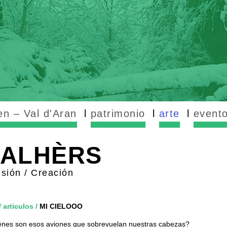
n – Val d'Aran
patrimonio
arte
event
NALHÈRS
isión / Creación
/
articulos
/
MI CIELOOO
énes son esos aviones que sobrevuelan nuestras cabezas?