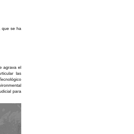
a que se ha
e agrava el
ticular las
Tecnológico
ironmental
dicial para