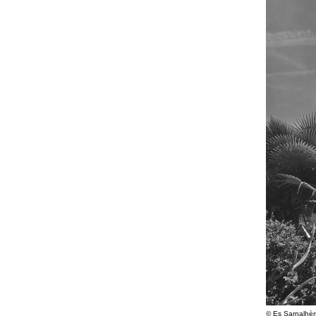
© Es Sarnalhèr