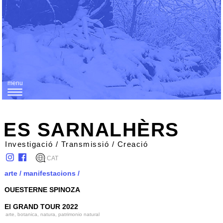
menu
T
o
g
ES SARNALHÈRS
g
Investigació / Transmissió / Creació
l
CAT
e
arte
/
manifestacions
/
n
OUESTERNE SPINOZA
a
v
El GRAND TOUR 2022
arte, botanica, natura, patrimonio natural
i