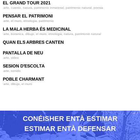
EL GRAND TOUR 2021
g
arte, cuento, natura, patrimonio inmaterial, patrimonio natural, poesia
a
PENSAR EL PATRIMONI
arte, el muro, etnologia, patrimonio
t
LA MALA HERBA ÉS MEDICINAL
i
arte, botanica, dibujo, el muro, etnologia, natura, patrimonio natural
o
QUAN ELS ARBRES CANTEN
n
PANTALLA DE NEU
arte, video
SESION D'ESCOLTA
arte, sonido
POBLE CHARMANT
arte, dibujo, el muro
CONÉISHER ENTÀ ESTIMAR
ESTIMAR ENTÀ DEFENSAR