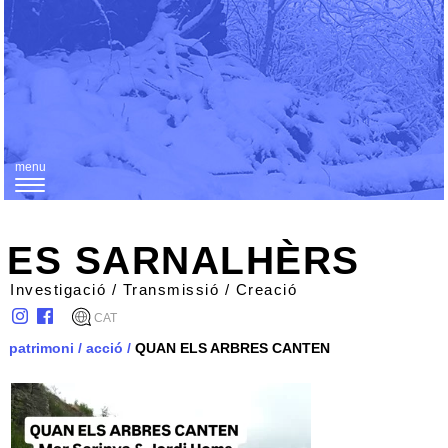
menu
T
o
g
ES SARNALHÈRS
g
Investigació / Transmissió / Creació
l
CAT
e
patrimoni
/
acció
/
QUAN ELS ARBRES CANTEN
n
a
v
i