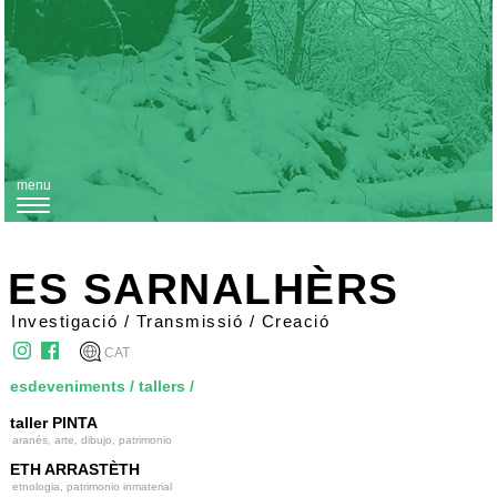
menu
T
o
g
ES SARNALHÈRS
g
Investigació / Transmissió / Creació
l
CAT
e
esdeveniments
/
tallers
/
n
taller PINTA
a
aranés, arte, dibujo, patrimonio
v
ETH ARRASTÈTH
i
etnologia, patrimonio inmaterial