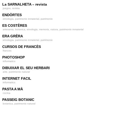
La SARNALHETA – revista
g
juegos, revista
a
ENDÒRTES
t
etnologia, patrimonio inmaterial, patrimonio
ES COSTÈRES
i
artesania, botanica, etnologia, memoria, natura, patrimonio inmaterial
o
ERA GRÈRA
n
etnologia, patrimonio inmaterial, patrimonio
CURSOS DE FRANCÈS
frances
PHOTOSHOP
informatico
DIBUIXAR EL SEU HERBARI
arte, patrimonio natural
INTERNET FACIL
informatico
PASTA A MÀ
cocina
PASSEIG BOTANIC
botanica, patrimonio natural