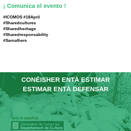
¡ Comunica el evento !
#ICOMOS #18April
#Sharedcultures
#Sharedheritage
#Sharedresponsability
#Sarnalhers
CONÉISHER ENTÀ ESTIMAR
ESTIMAR ENTÀ DEFENSAR
amb el suport de