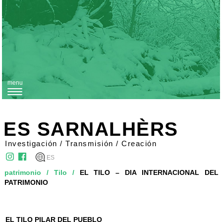
menu
T
o
g
ES SARNALHÈRS
g
Investigación / Transmisión / Creación
l
ES
e
patrimonio
/
Tilo
/
EL TILO – DIA INTERNACIONAL DEL
n
PATRIMONIO
a
v
i
EL TILO PILAR DEL PUEBLO