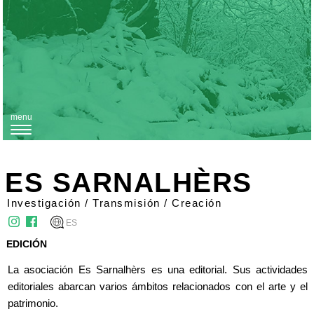
menu
T
o
g
ES SARNALHÈRS
g
Investigación / Transmisión / Creación
l
ES
e
EDICIÓN
n
La asociación Es Sarnalhèrs es una editorial. Sus actividades
a
editoriales abarcan varios ámbitos relacionados con el arte y el
v
patrimonio.
i