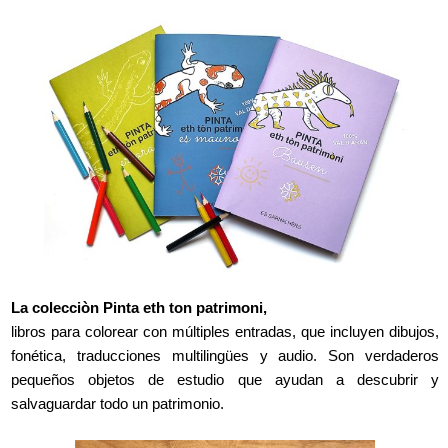
g
a
t
i
o
n
La colecciòn Pinta eth ton patrimoni,
libros para colorear con múltiples entradas, que incluyen dibujos,
fonética, traducciones multilingües y audio. Son verdaderos
pequeños objetos de estudio que ayudan a descubrir y
salvaguardar todo un patrimonio.