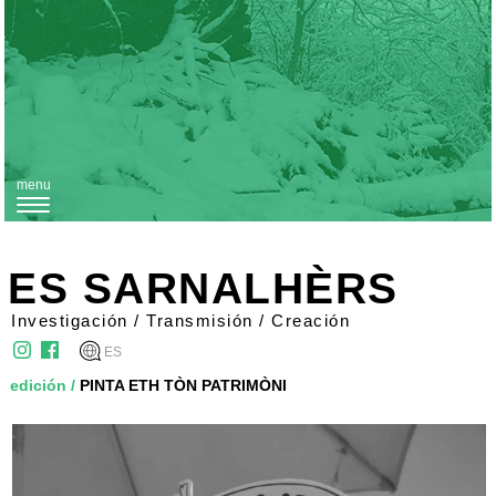
menu
T
o
g
ES SARNALHÈRS
g
Investigación / Transmisión / Creación
l
ES
e
edición
/
PINTA ETH TÒN PATRIMÒNI
n
a
v
i