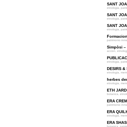
SANT JOA
etnologia, patr
SANT JOA
etnologia, patr
SANT JOA
etnologia, patr
Formacio
patrimonio inma
Simpòsi – 
accion, etnolog
PUBLICACI
etnologia, patr
DESIRS &
etnologia, memo
herbes d
etnologia, memo
ETH JARD
botanica, etnol
ERA CREM
patrimonio inma
ERA QUIL
etnologia, memo
ERA SHAS
botanica, patri