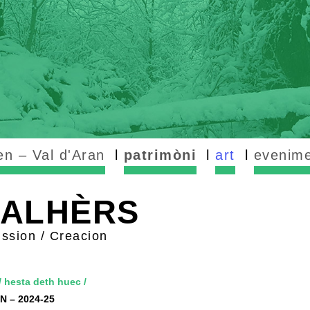
n – Val d'Aran
patrimòni
art
evenim
NALHÈRS
ission / Creacion
/
hesta deth huec
/
N – 2024-25