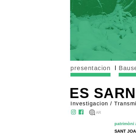
presentacion
Bause
ES SAR
Investigacion / Transm
AR
patrimòni
SANT JOA