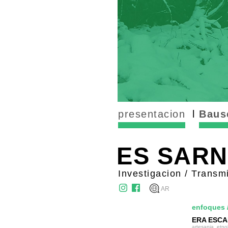
presentacion
Baus
ES SAR
Investigacion / Transm
AR
enfoques
ERA ESC
artesania, etno