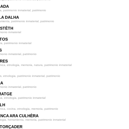
ÇADA
a, patrimonio inmaterial, patrimonio
LA DALHA
amienta, patrimonio inmaterial, patrimonio
ASTÈTH
imonio inmaterial
NTOS
ra, patrimonio inmaterial
S
imonio inmaterial, patrimonio
ÈRES
nica, etnologia, memoria, natura, patrimonio inmaterial
s, etnologia, patrimonio inmaterial, patrimonio
RA
imonio inmaterial, patrimonio
MATGE
na, etnologia, patrimonio inmaterial
ALH
nica, cocina, etnologia, memoria, patrimonio
ANCA ARA CULHÈRA
logia, herramienta, memoria, patrimonio inmaterial
ETORÇADER