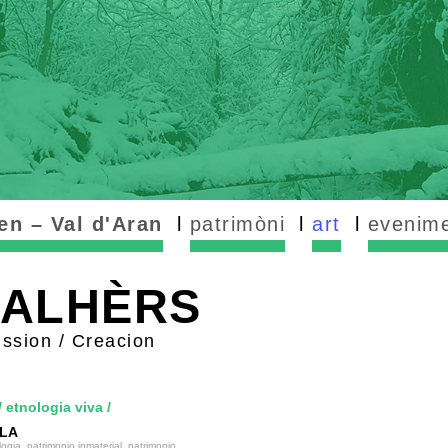
en – Val d'Aran
patrimòni
art
evenim
NALHÈRS
ission / Creacion
/
etnologia viva
/
ALA
logia, patrimonio inmaterial, patrimonio