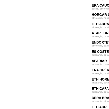
ERA CAU
casas, etnologi
HORGAR 
etnologia, herr
ETH ARR
etnologia, patr
ATAR JU
etnologia, natu
ENDÒRTE
etnologia, patr
ES COST
artesania, bota
APARIAR
artesania, casa
ERA GRÈ
etnologia, patr
ETH HOR
artesania, coci
ETH CAF
artesania, bota
DERA BR
artesania, etno
ETH ARR