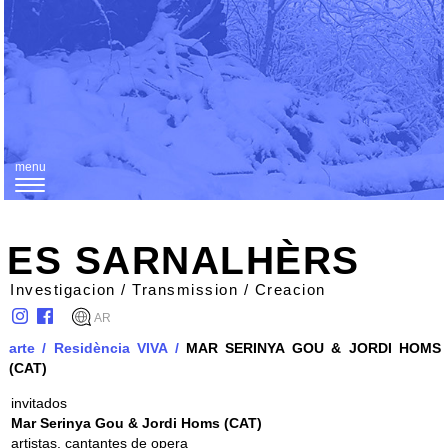
menu
T
o
g
ES SARNALHÈRS
g
Investigacion / Transmission / Creacion
l
AR
e
arte
/
Residència VIVA
/
MAR SERINYA GOU & JORDI HOMS
n
(CAT)
a
invitados
v
Mar Serinya Gou & Jordi Homs (CAT)
i
artistas, cantantes de opera