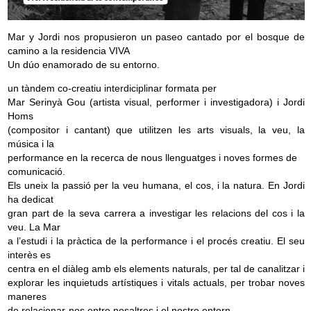
Mar y Jordi nos propusieron un paseo cantado por el bosque de
camino a la residencia VIVA
Un dúo enamorado de su entorno.
un tàndem co-creatiu interdiciplinar formata per
Mar Serinyà Gou (artista visual, performer i investigadora) i Jordi
Homs
(compositor i cantant) que utilitzen les arts visuals, la veu, la
música i la
performance en la recerca de nous llenguatges i noves formes de
comunicació.
Els uneix la passió per la veu humana, el cos, i la natura. En Jordi
ha dedicat
gran part de la seva carrera a investigar les relacions del cos i la
veu. La Mar
a l’estudi i la pràctica de la performance i el procés creatiu. El seu
interès es
centra en el diàleg amb els elements naturals, per tal de canalitzar i
explorar les inquietuds artístiques i vitals actuals, per trobar noves
maneres
de relacionar-nos entre nosaltres i el nostre entorn.