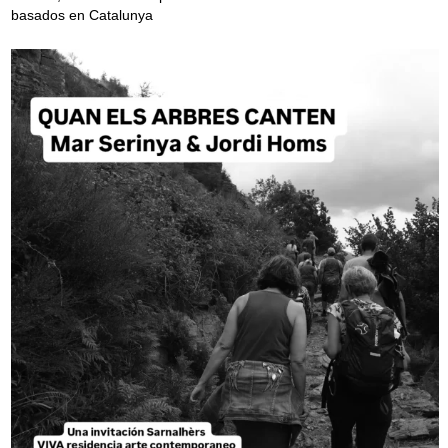
basados en Catalunya
g
a
t
i
o
n