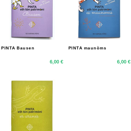
g
a
t
i
o
n
PINTA Bausen
PINTA maunòms
6,00
€
6,00
€