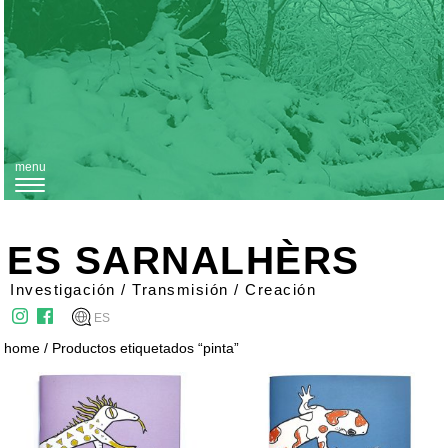
menu
T
o
g
ES SARNALHÈRS
g
Investigación / Transmisión / Creación
l
ES
e
home
/ Productos etiquetados “pinta”
n
a
v
i