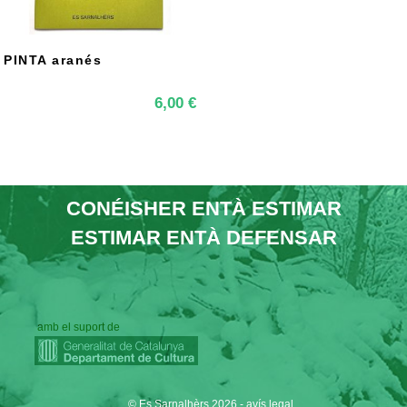
PINTA aranés
PINTA
6,00
€
CONÉISHER ENTÀ ESTIMAR
ESTIMAR ENTÀ DEFENSAR
amb el suport de
© Es Sarnalhèrs 2026
-
avís legal