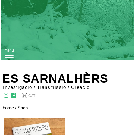
menu
T
o
g
ES SARNALHÈRS
g
Investigació / Transmissió / Creació
l
CAT
e
n
home
/ Shop
a
v
i