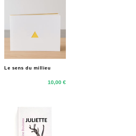
Le sens du millieu
10,00
€