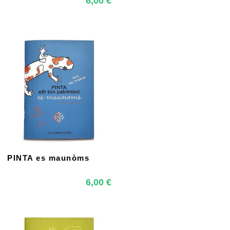
6,00
€
PINTA es maunòms
6,00
€