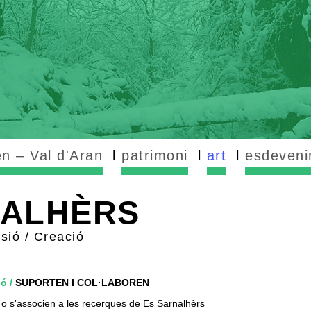
n – Val d'Aran
patrimoni
art
esdeveni
NALHÈRS
sió / Creació
ió
/
SUPORTEN I COL·LABOREN
 o s'associen a les recerques de
Es
Sarnalhèrs