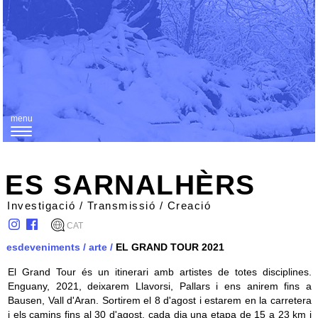
menu
T
o
g
ES SARNALHÈRS
g
Investigació / Transmissió / Creació
l
CAT
e
esdeveniments
/
arte
/
EL GRAND TOUR 2021
n
El Grand Tour és un itinerari amb artistes de totes disciplines.
a
Enguany, 2021, deixarem
Llavorsi
, Pallars i ens anirem fins a
v
Bausen, Vall d'Aran. Sortirem el 8 d'agost i estarem en la carretera
i
i els camins fins al 30 d'agost, cada dia una etapa de 15 a 23 km i