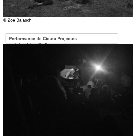
© Zoe Balasch
Performance de Cicuta Projectes
amb Ibrahima Diallo
històries de la travessia del Mediterrani que
s'entrellacen
la de David
Meca
amb la de
Ibrahima
Diallo