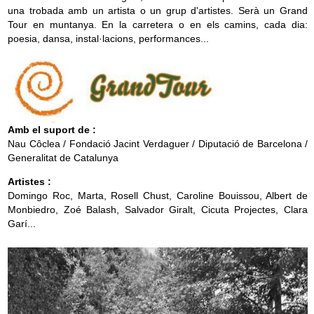
una trobada amb un artista o un grup d'artistes. Serà un Grand
g
Tour en muntanya. En la carretera o en els camins, cada dia:
a
poesia, dansa, instal·lacions,
performances
...
t
i
o
n
Amb el suport de :
Nau
Côclea
/
Fondació
Jacint
Verdaguer /
Diputació
de Barcelona /
Generalitat de Catalunya
Artistes :
Domingo
Roc
, Marta, Rosell
Chust
,
Caroline
Bouissou
, Albert de
Monbiedro
,
Zoé
Balash
, Salvador Giralt, Cicuta
Projectes
, Clara
Garí
...