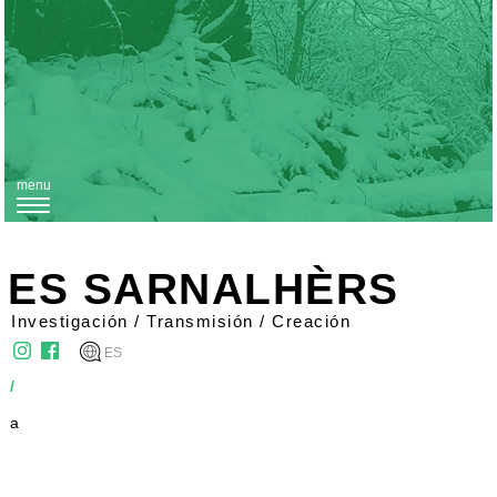
menu
T
o
g
ES SARNALHÈRS
g
Investigación / Transmisión / Creación
l
ES
e
/
n
a
a
v
i