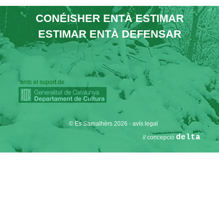
g
CONÉISHER ENTÀ ESTIMAR
a
ESTIMAR ENTÀ DEFENSAR
t
i
o
n
amb el suport de
© Es Sarnalhèrs 2026
-
avís legal
delta
// concepció