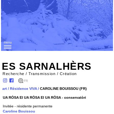
menu
T
o
g
ES SARNALHÈRS
g
Recherche / Transmission / Création
l
FR
e
art
/
Résidence VIVA
/
CAROLINE BOUISSOU (FR)
n
UA RÒSA EI UA RÒSA EI UA RÒSA - conservatòri
a
v
Invitée - résidente permanente
Caroline Bouissou
i