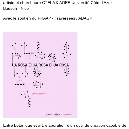
artiste et chercheure CTELA & AOEE Université Côte d'Azur
g
Bausen - Nice
a
Avec le soutien du FRAAP - Traversées / ADAGP
t
i
o
n
Entre botanique et art, élaboration d’un outil de création capable de