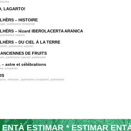
rimoine
, LAGARTO!
LHÈRS – HISTOIRE
ogie, patrimoine inmatériel
LHÈRS – lézard IBEROLACERTA ARANICA
 patrimoine naturel
LHÈRS – DU CIEL À LA TERRE
tériel, patrimoine naturel
 ANCIENNES DE FRUITS
ure, patrimoine naturel, patrimoine
– astre et célébrations
ine inmatériel
OS
ons, mémoire, patrimoine inmatériel, patrimoine
 ENTÀ ESTIMAR
*
ESTIMAR ENT