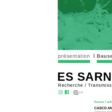
présentation
Bause
ES SAR
Recherche / Transmissi
FR
focus
/
art
CASCO ANT
patrimoine inma