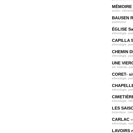
MÉMOIRE 
action, mémoire
BAUSEN R
patrimoine
ÉGLISE San
ethnologie, pat
CAPILLA 
ethnologie, pat
CHEMIN D
ethnologie, pat
UNE VIER
art, histoire, p
CORET- sit
ethnologie, pat
CHAPELL
ethnologie, pat
CIMETIÈRE
ethnologie, mé
LES SAIS
botanique, natu
CARLAC –
ethnologie, nat
LAVOIRS n