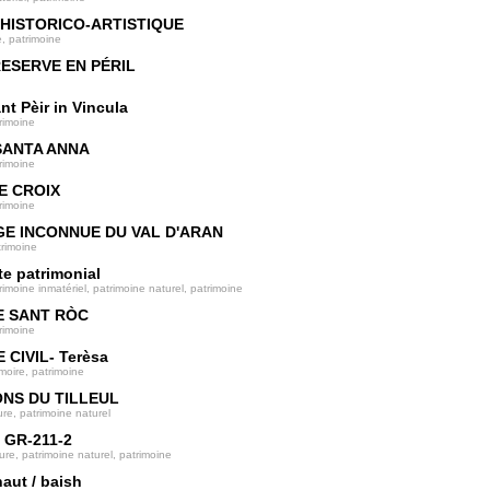
HISTORICO-ARTISTIQUE
, patrimoine
ESERVE EN PÉRIL
t Pèir in Vincula
rimoine
SANTA ANNA
rimoine
E CROIX
rimoine
GE INCONNUE DU VAL D'ARAN
atrimoine
e patrimonial
rimoine inmatériel, patrimoine naturel, patrimoine
E SANT RÒC
rimoine
 CIVIL- Terèsa
moire, patrimoine
ONS DU TILLEUL
re, patrimoine naturel
 GR-211-2
ure, patrimoine naturel, patrimoine
aut / baish