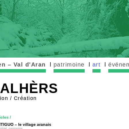
n – Val d'Aran
patrimoine
art
événe
NALHÈRS
on / Création
icles
/
IGUO – le village aranais
tériel, patrimoine