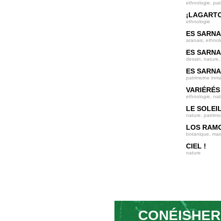
ethnologie, pat
¡LAGARTO
ethnologie
ES SARNA
aranais, ethnol
ES SARNA
dessin, nature,
ES SARNA
patrimoine inma
VARIÉRÉS
ethnologie, nat
LE SOLEIL 
nature, patrimo
LOS RAM
botanique, mais
CIEL !
nature
CONÉISHER