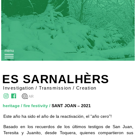
menu
T
o
g
ES SARNALHÈRS
g
Investigation / Transmission / Creation
l
AR
e
heritage
/
fire festivity
/
SANT JOAN – 2021
n
Este año ha sido el año de la reactivación, el “año cero”!
a
v
Basado en los recuerdos de los últimos testigos de San Juan,
Teresita y Juanito, desde Toquera, quienes compartieron sus
i