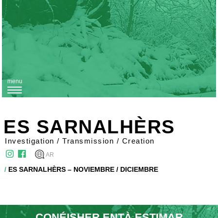
menu
T
o
g
ES SARNALHÈRS
g
Investigation / Transmission / Creation
l
AR
e
/
ES SARNALHÈRS – NOVIEMBRE / DICIEMBRE
n
a
v
i
CONÉISHER ENTÀ ESTIMAR