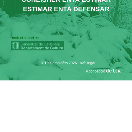
g
ESTIMAR ENTÀ DEFENSAR
a
t
i
amb el suport de
o
n
© Es Sarnalhèrs 2026
-
avís legal
delta
// concepció